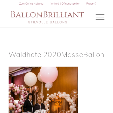
Zum Online Katalog
Kontakt | Öffnungszeiten
Fragen?
Waldhotel2020MesseBallonBril