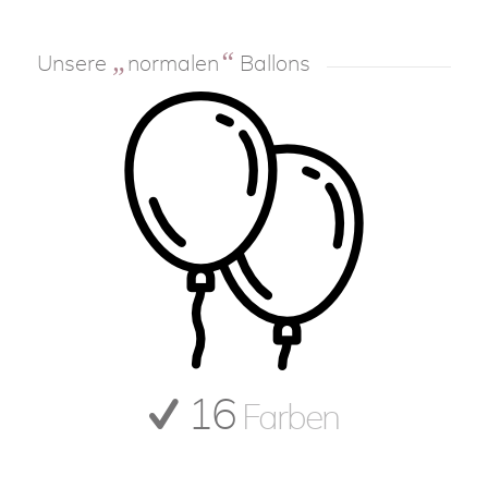
„
“
Unsere
normalen
Ballons
16
Farben