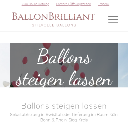
Zum Online Katalog
Kontakt | Öffnungszeiten
Fragen?
Ballons
steigen lassen
…ein Traum wird wahr….
Ballons steigen lassen
Selbstabholung in Swisttal oder Lieferung im Raum Köln
Bonn & Rhein-Sieg-Kreis
ANGEBOT ANFORDERN