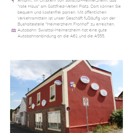
Anfahrt: Im Ortskern von Swisttal-Heimerzheim, das
"rote Haus" am Gottfried-Velten Platz. Dort können Sie
bequem und kostenfrei parken. Mit öffentlichen
Verkehrsmitteln ist unser Geschäft fußläufig von der
Bushaltestelle "Heimerzheim Fronhof" zu erreichen.
Autobahn: Swisttal-Heimerzheim hat eine gute
Autobahnanbindung an die A61 und die A555.