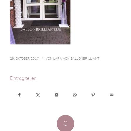
/
29. OKTOBER 2017
VON
LARA VON BALLONBRILLIANT
Eintrag teilen
0