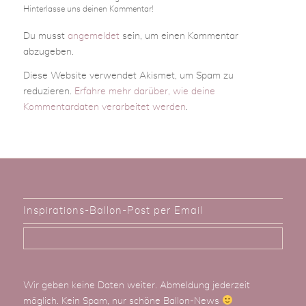
Hinterlasse uns deinen Kommentar!
Du musst
angemeldet
sein, um einen Kommentar
abzugeben.
Diese Website verwendet Akismet, um Spam zu
reduzieren.
Erfahre mehr darüber, wie deine
Kommentardaten verarbeitet werden
.
Inspirations-Ballon-Post per Email
Wir geben keine Daten weiter. Abmeldung jederzeit
möglich. Kein Spam, nur schöne Ballon-News