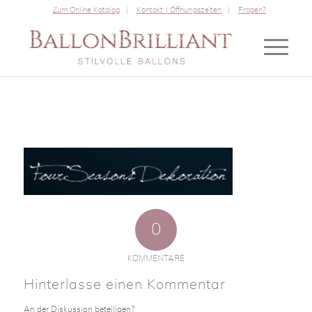
Zum Online Katalog
Kontakt | Öffnungszeiten
Fragen?
0
KOMMENTARE
Hinterlasse einen Kommentar
An der Diskussion beteiligen?