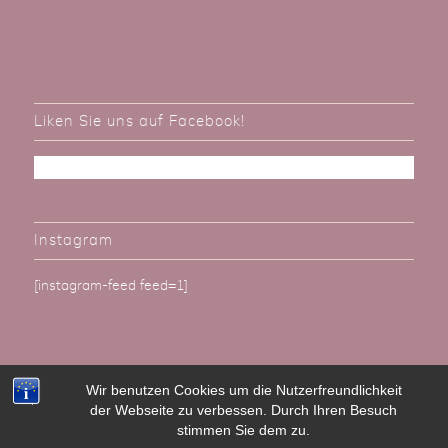
Liken Sie uns auf Facebook!
Instagram
[instagram-feed feed=1]
Wir benutzen Cookies um die Nutzerfreundlichkeit
der Webseite zu verbessen. Durch Ihren Besuch
Alle Rechte vorbehalten. BallonBrilliant - Günter Hemgesberg e.K. 2022
stimmen Sie dem zu.