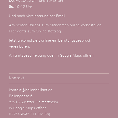
Do, Fr:
10-12 Uhr und 15-18 Uhr
Sa:
10-12 Uhr
Und nach Vereinbarung
per Email
.
Am besten Ballons zum Mitnehmen online vorbestellen:
Hier gehts zum Online-Katalog
.
Jetzt unkompliziert online ein Beratungsgespräch
vereinbaren.
Anfahrtsbeschreibung
oder
In Google Maps öffnen
Kontakt
kontakt@ballonbrilliant.de
Ballengasse 6
53913 Swisttal-Heimerzheim
In Google Maps öffnen
02254 9698 211
(Do-Sa)