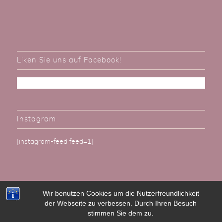
Liken Sie uns auf Facebook!
Instagram
[instagram-feed feed=1]
Wir benutzen Cookies um die Nutzerfreundlichkeit
der Webseite zu verbessen. Durch Ihren Besuch
Alle Rechte vorbehalten. BallonBrilliant - Günter Hemgesberg e.K. 2022
stimmen Sie dem zu.