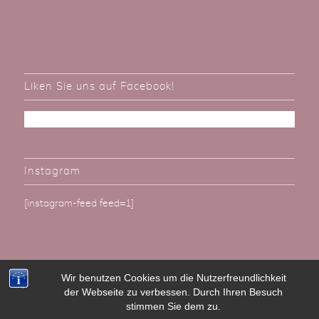
Liken Sie uns auf Facebook!
Instagram
[instagram-feed feed=1]
Wir benutzen Cookies um die Nutzerfreundlichkeit
der Webseite zu verbessen. Durch Ihren Besuch
Alle Rechte vorbehalten. BallonBrilliant - Günter Hemgesberg e.K. 2022
stimmen Sie dem zu.