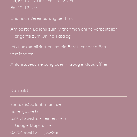
Do, Fr:
10-12 Uhr und 15-18 Uhr
Sa:
10-12 Uhr
Und nach Vereinbarung
per Email
.
Am besten Ballons zum Mitnehmen online vorbestellen:
Hier gehts zum Online-Katalog
.
Jetzt unkompliziert online ein Beratungsgespräch
vereinbaren.
Anfahrtsbeschreibung
oder
In Google Maps öffnen
Kontakt
kontakt@ballonbrilliant.de
Ballengasse 6
53913 Swisttal-Heimerzheim
In Google Maps öffnen
02254 9698 211
(Do-Sa)