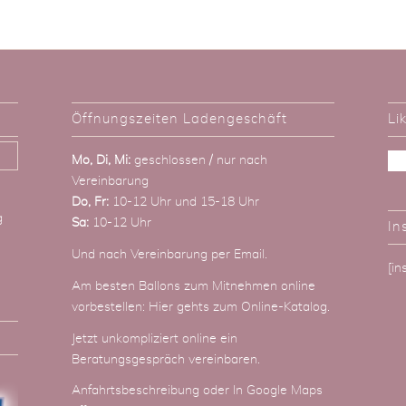
Öffnungszeiten Ladengeschäft
Li
Mo, Di, Mi:
geschlossen / nur nach
Vereinbarung
Do, Fr:
10-12 Uhr und 15-18 Uhr
g
Sa:
10-12 Uhr
In
Und nach Vereinbarung
per Email
.
[i
Am besten Ballons zum Mitnehmen online
vorbestellen:
Hier gehts zum Online-Katalog
.
Jetzt unkompliziert online ein
Beratungsgespräch vereinbaren.
Anfahrtsbeschreibung
oder
In Google Maps