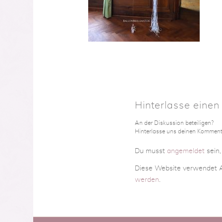
Hinterlasse eine
An der Diskussion beteiligen?
Hinterlasse uns deinen Komment
Du musst
angemeldet
sein
Diese Website verwendet A
werden
.