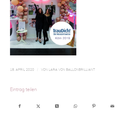
/
18. APRIL 2020
VON
LARA VON BALLONBRILLIANT
Eintrag teilen