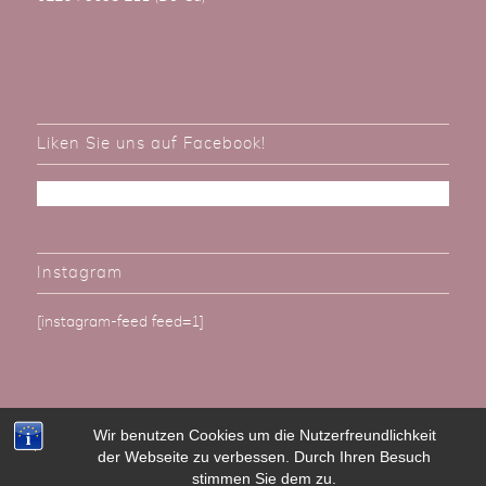
Liken Sie uns auf Facebook!
Instagram
[instagram-feed feed=1]
Wir benutzen Cookies um die Nutzerfreundlichkeit
der Webseite zu verbessen. Durch Ihren Besuch
Alle Rechte vorbehalten. BallonBrilliant - Günter Hemgesberg e.K. 2022
stimmen Sie dem zu.