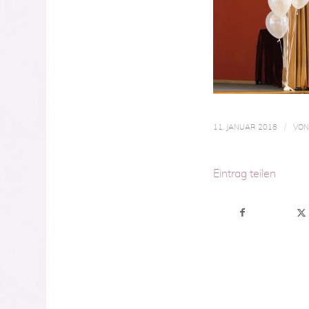
/
11. JANUAR 2018
VO
Eintrag teilen