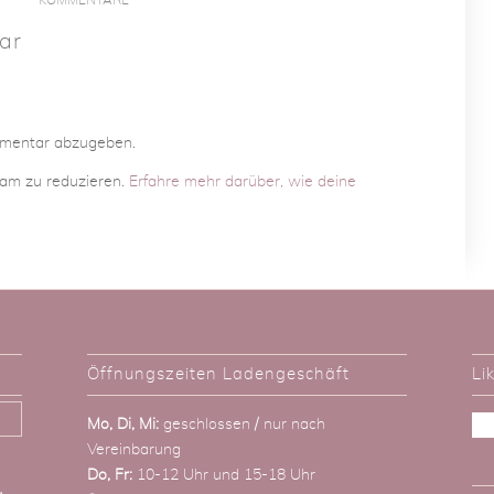
ar
mmentar abzugeben.
am zu reduzieren.
Erfahre mehr darüber, wie deine
Öffnungszeiten Ladengeschäft
Li
Mo, Di, Mi:
geschlossen / nur nach
Vereinbarung
Do, Fr:
10-12 Uhr und 15-18 Uhr