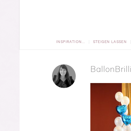
INSPIRATION…
STEIGEN LASSEN
BallonBril