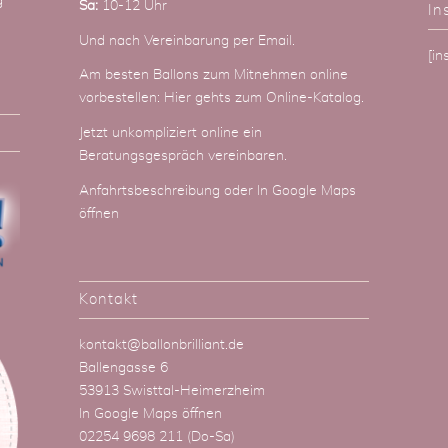
g
Sa:
10-12 Uhr
In
Und nach Vereinbarung
per Email
.
[i
Am besten Ballons zum Mitnehmen online
vorbestellen:
Hier gehts zum Online-Katalog
.
Jetzt unkompliziert online ein
Beratungsgespräch vereinbaren.
Anfahrtsbeschreibung
oder
In Google Maps
öffnen
Kontakt
kontakt@ballonbrilliant.de
Ballengasse 6
53913 Swisttal-Heimerzheim
In Google Maps öffnen
02254 9698 211
(Do-Sa)