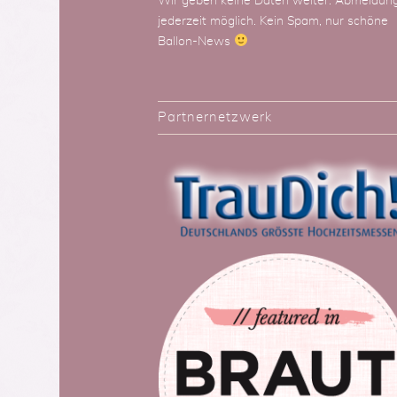
Wir geben keine Daten weiter. Abmeldun
jederzeit möglich. Kein Spam, nur schöne
Ballon-News
Partnernetzwerk