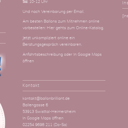
g
Sa:
10-12 Uhr
In
Und nach Vereinbarung
per Email
.
[i
Am besten Ballons zum Mitnehmen online
vorbestellen:
Hier gehts zum Online-Katalog
.
Jetzt unkompliziert online ein
Beratungsgespräch vereinbaren.
Anfahrtsbeschreibung
oder
In Google Maps
öffnen
Kontakt
kontakt@ballonbrilliant.de
Ballengasse 6
53913 Swisttal-Heimerzheim
In Google Maps öffnen
02254 9698 211
(Do-Sa)