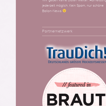
Wir geben keine Daten weiter. Abmeldun
jederzeit möglich. Kein Spam, nur schöne
Ballon-News
Partnernetzwerk