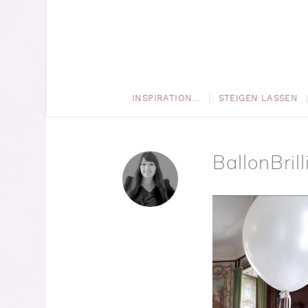
INSPIRATION…
STEIGEN LASSEN
BallonBril