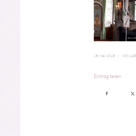
/
18. MAI 2018
VON
LAR
Eintrag teilen