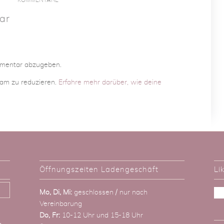
ar
mmentar abzugeben.
am zu reduzieren.
Erfahre mehr darüber, wie deine
Öffnungszeiten Ladengeschäft
Li
Mo, Di, Mi:
geschlossen / nur nach
Vereinbarung
Do, Fr:
10-12 Uhr und 15-18 Uhr