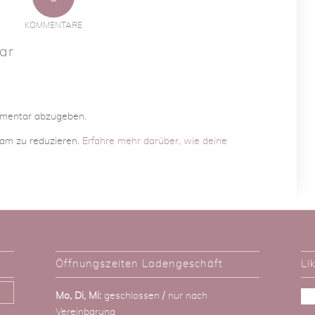
KOMMENTARE
ar
mmentar abzugeben.
am zu reduzieren.
Erfahre mehr darüber, wie deine
Öffnungszeiten Ladengeschäft
Li
Mo, Di, Mi:
geschlossen / nur nach
Vereinbarung