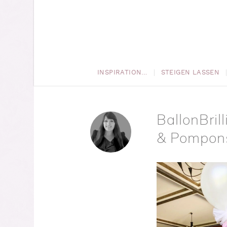
INSPIRATION…
STEIGEN LASSEN
BallonBril
& Pompon