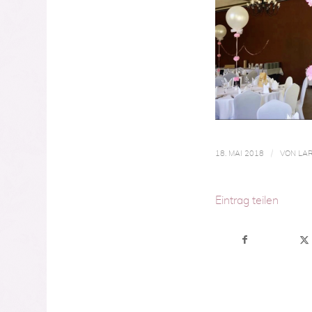
/
18. MAI 2018
VON
LAR
Eintrag teilen