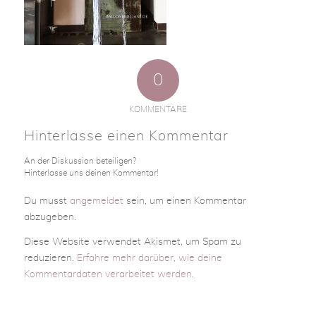
0
KOMMENTARE
Hinterlasse einen Kommentar
An der Diskussion beteiligen?
Hinterlasse uns deinen Kommentar!
Du musst
angemeldet
sein, um einen Kommentar
abzugeben.
Diese Website verwendet Akismet, um Spam zu
reduzieren.
Erfahre mehr darüber, wie deine
Kommentardaten verarbeitet werden
.