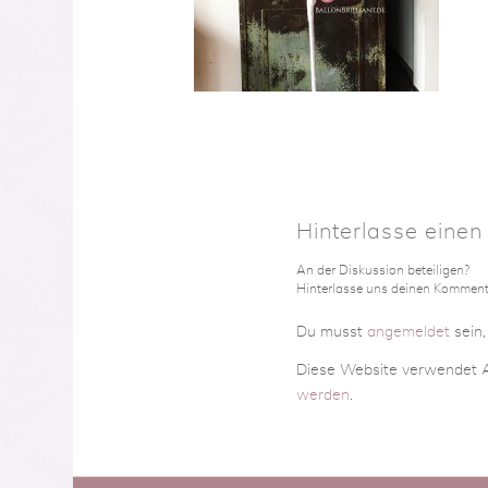
Hinterlasse eine
An der Diskussion beteiligen?
Hinterlasse uns deinen Komment
Du musst
angemeldet
sein
Diese Website verwendet A
werden
.